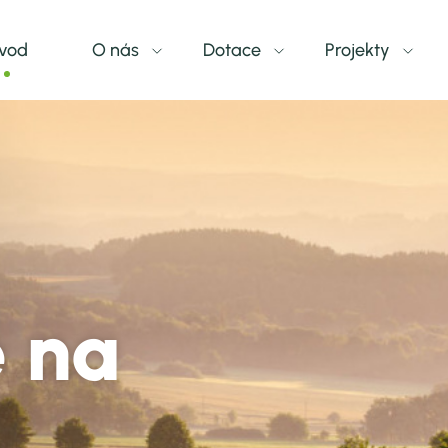
vod
O nás
Dotace
Projekty
Co je MAS
Dotační programy
Projekty MAS
Územní vymezení
Kdy a jak žádat - výzvy
Energetika
Členové
Sběr projektových záměrů
Šablony OP JAK
Newsletter
Dokumenty
Nadace ČEZ
Zápisy
Projekty OPZ+
e na
Výroční zprávy
Skákací hrady
Dokumenty MAS
Místní akční pláno