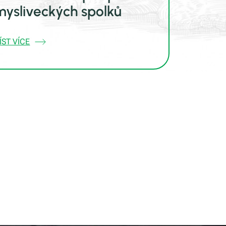
mysliveckých spolků
ÍST VÍCE