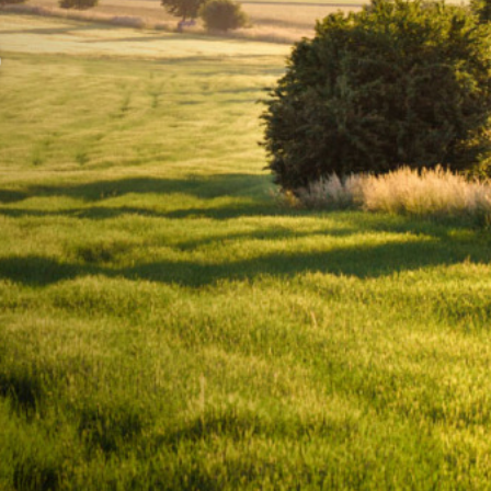
o
Archiv zpráv
EDUWAY - vzdělá
Loga MAS
Program obnovy 
20 let MAS
Podpora mobility š
Povinná publicita