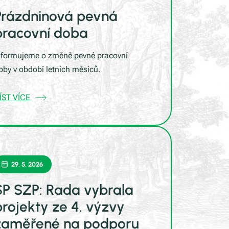
Prázdninová pevná
pracovní doba
nformujeme o změně pevné pracovní
oby v období letních měsíců.
ÍST VÍCE
29. 5. 2026
SP SZP: Rada vybrala
projekty ze 4. výzvy
zaměřené na podporu