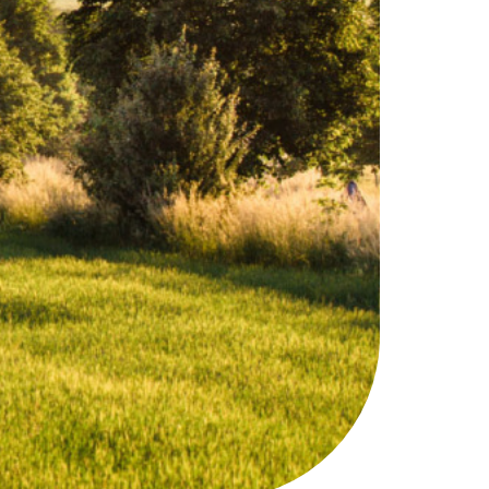
vání
venkova
kol