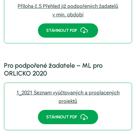
Příloha č.5 Přehled již podpořených žadatelů
v min. období
STÁHNOUT PDF
Pro podpořené žadatele – ML pro
ORLICKO 2020
1_2021 Seznam vyúčtovaných a proplacených
projektů
STÁHNOUT PDF