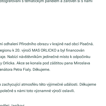
fotografování s tematickým panelem a zároveň si s námi
ní odhalení Přírodního obrazu v krajině nad obcí Písečná.
k regionu k 20. výročí MAS ORLICKO a byl financován
aje. Nabízí návštěvníkům jedinečné místo k odpočinku
ny Orlicka. Akce se konala pod záštitou pana Miroslava
senátora Petra Fialy. Děkujeme.
eo zachycující atmosféru této výjimečné události. Děkujeme
 společně s námi toto významné výročí oslavili.
ndřeji Janíkovi.