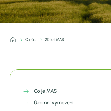
O nás
20 let MAS
Co je MAS
Územní vymezení