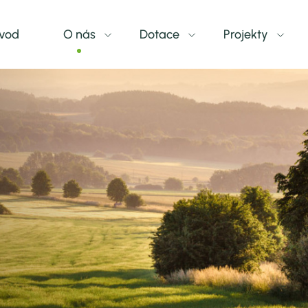
vod
O nás
Dotace
Projekty
Co je MAS
Dotační programy
Projekty MAS
Územní vymezení
Kdy a jak žádat - výzvy
Energetika
Členové
Sběr projektových záměrů
Šablony OP JAK
Newsletter
Dokumenty
Nadace ČEZ
Zápisy
Projekty OPZ+
Výroční zprávy
Skákací hrady
Dokumenty MAS
Místní akční pláno