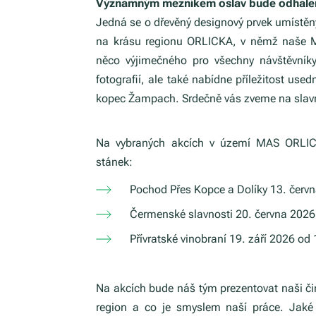
Významným mezníkem oslav bude odhalení 
Jedná se o dřevěný designový prvek umístěný
na krásu regionu ORLICKA, v němž naše 
něco výjimečného pro všechny návštěvníky
fotografií, ale také nabídne příležitost use
kopec Žampach. Srdečně vás zveme na slavn
Na vybraných akcích v území MAS ORLICK
stánek:
Pochod Přes Kopce a Dolíky 13. červ
Čermenské slavnosti 20. června 2026
Přívratské vinobraní 19. září 2026 od
Na akcích bude náš tým prezentovat naši či
region a co je smyslem naší práce. Jak