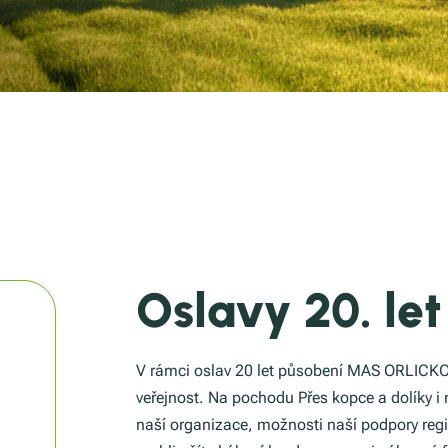
Archiv zpráv
EDUWAY - vzdělá
Loga MAS
Program obnovy 
20 let MAS
Podpora mobility š
Povinná publicita
Oslavy 20. let
V rámci oslav 20 let působení MAS ORLICKO,
veřejnost. Na pochodu Přes kopce a dolíky i
naší organizace, možnosti naší podpory regio