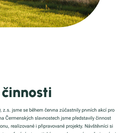
vání
venkova
kol
 činnosti
 z.s. jsme se během června zúčastnily prvních akcí pro
 na Čermenských slavnostech jsme představily činnost
nu, realizované i připravované projekty. Návštěvníci si