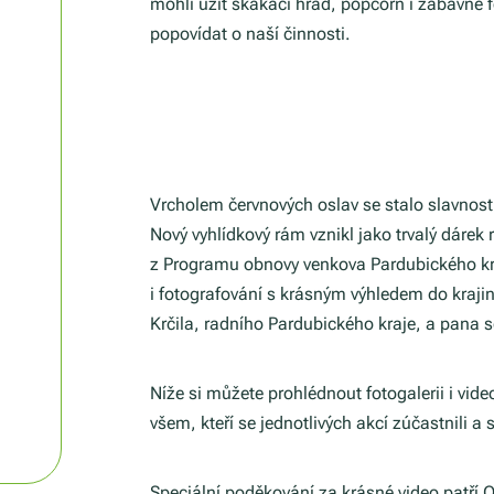
mohli užít skákací hrad, popcorn i zábavné 
popovídat o naší činnosti.
Vrcholem červnových oslav se stalo slavnost
Nový vyhlídkový rám vznikl jako trvalý dáre
z Programu obnovy venkova Pardubického kr
i fotografování s krásným výhledem do kraji
Krčila, radního Pardubického kraje, a pana 
Níže si můžete prohlédnout fotogalerii i vid
všem, kteří se jednotlivých akcí zúčastnili a
Speciální poděkování za krásné video patří O