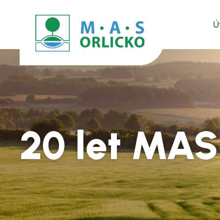
Ú
20 let MAS