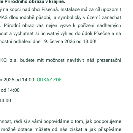
Přírodního obrazu v krajině.
 na kopci nad obcí Písečná. Instalace má za cíl upozornit
MAS dlouhodobě působí, a symbolicky v území zanechat
. Přírodní obraz vás nejen vyzve k pořízení nádherných
dnout a vychutnat si úchvatný výhled do údolí Písečné a na
ostní odhalení dne 19. června 2026 od 13:00!
O, z.s. budete mít možnost navštívit náš prezentační
na 2026 od 14:00:
ODKAZ ZDE
 od 14:00
 14:00
nnost, rádi si s vámi popovídáme o tom, jak podporujeme
é možné dotace můžete od nás získat a jak přispíváme