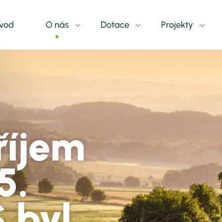
vod
O nás
Dotace
Projekty
Co je MAS
Dotační programy
Projekty MAS
Územní vymezení
Kdy a jak žádat - výzvy
Energetika
Členové
Sběr projektových záměrů
Šablony OP JAK
Newsletter
Dokumenty
Nadace ČEZ
říjem
Zápisy
Projekty OPZ+
5.
Výroční zprávy
Skákací hrady
 byl
Dokumenty MAS
Místní akční pláno