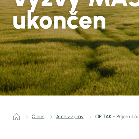
ukončen
O nás
Archiv zpráv
OP TAK - Příjem žád