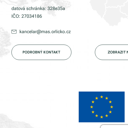
datová schránka: 328e35a
IČO: 27034186
kancelar@mas.orlicko.cz
PODROBNÝ KONTAKT
ZOBRAZIT 