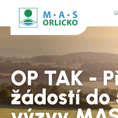
Ú
OP TAK - P
žádostí do 
výzvy MAS