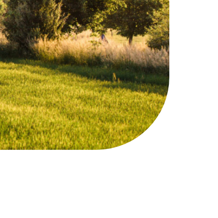
vání
venkova
kol