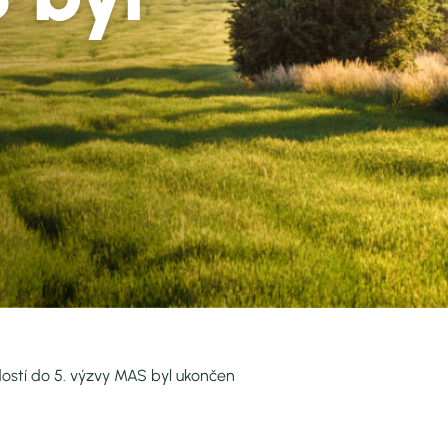
Archiv zpráv
EDUWAY - vzdělá
Loga MAS
Program obnovy 
20 let MAS
Podpora mobility š
Povinná publicita
ostí do 5. výzvy MAS byl ukončen