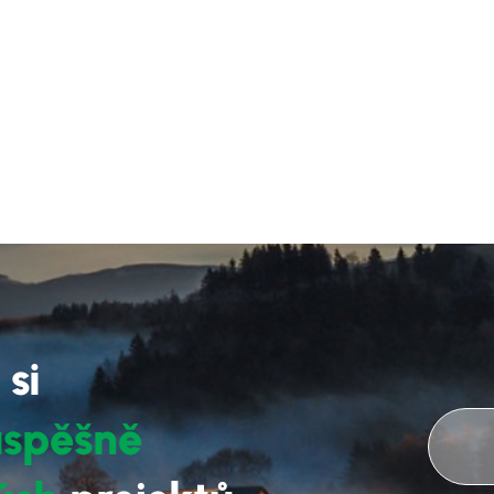
 si
úspěšně