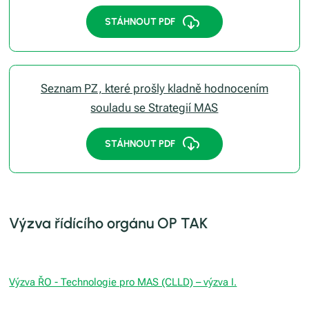
STÁHNOUT PDF
Seznam PZ, které prošly kladně hodnocením
souladu se Strategií MAS
STÁHNOUT PDF
Výzva řídícího orgánu OP TAK
Výzva ŘO - Technologie pro MAS (CLLD) – výzva I.