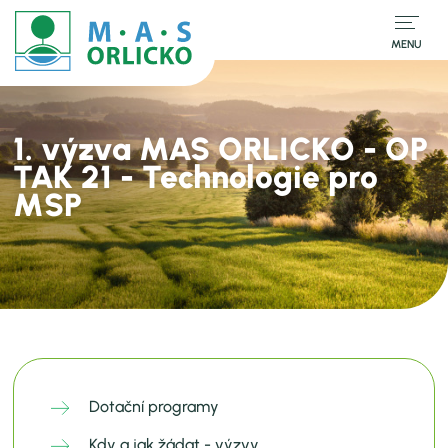
MENU
1. výzva MAS ORLICKO - OP
TAK 21 - Technologie pro
MSP
Dotační programy
Kdy a jak žádat - výzvy